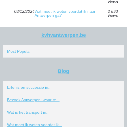
Views
03/12/2024
Wat moet ik weten voordat ik naar
2 593
Antwerpen ga?
Views
kvhvantwerpen.be
Most Popular
Blog
Erfenis en successie in...
Bezoek Antwerpen: waar te...
Wat is het transport in...
Wat moet ik weten voordat ik...