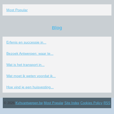
Most Popular
Blog
Erfenis en successie in...
Bezoek Antwerpen: waar te...
Wat is het transport in...
Wat moet ik weten voordat ik...
Hoe vind je een huisvesting...
© 2026
Kvhvantwerpen.be
Most Popular
Site Index
Cookies Policy
RSS