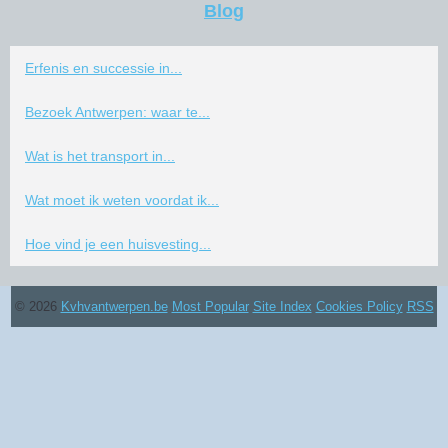
Blog
Erfenis en successie in...
Bezoek Antwerpen: waar te...
Wat is het transport in...
Wat moet ik weten voordat ik...
Hoe vind je een huisvesting...
© 2026
Kvhvantwerpen.be
Most Popular
Site Index
Cookies Policy
RSS