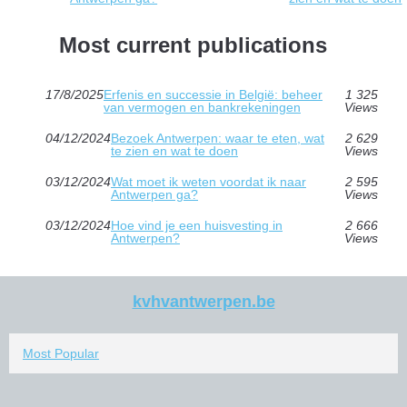
Most current publications
17/8/2025
Erfenis en successie in België: beheer
1 325
van vermogen en bankrekeningen
Views
04/12/2024
Bezoek Antwerpen: waar te eten, wat
2 629
te zien en wat te doen
Views
03/12/2024
Wat moet ik weten voordat ik naar
2 595
Antwerpen ga?
Views
03/12/2024
Hoe vind je een huisvesting in
2 666
Antwerpen?
Views
kvhvantwerpen.be
Most Popular